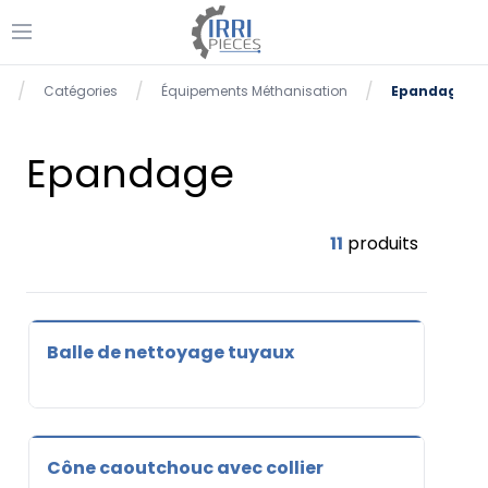
Ouvrir le menu
se menu
/
/
/
Catégories
Équipements Méthanisation
Epandage
Accueil
Epandage
11
produits
Balle de nettoyage tuyaux
Cône caoutchouc avec collier