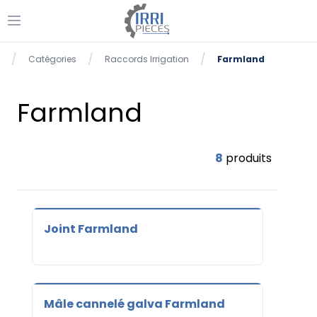
Ouvrir le menu
se menu
/
/
/
Catégories
Raccords Irrigation
Farmland
Accueil
Farmland
8
produits
Joint Farmland
Mâle cannelé galva Farmland