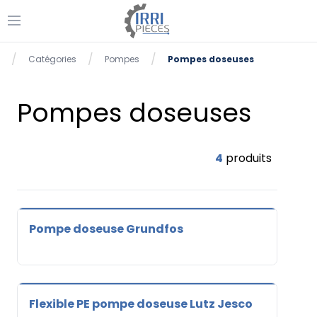
Ouvrir le menu
se menu
/
/
/
Catégories
Pompes
Pompes doseuses
Accueil
Pompes doseuses
4
produits
Pompe doseuse Grundfos
Flexible PE pompe doseuse Lutz Jesco