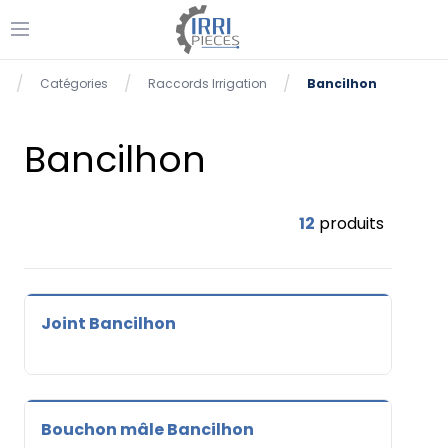
Ouvrir le menu
se menu
/
/
/
Catégories
Raccords Irrigation
Bancilhon
Accueil
Bancilhon
12
produits
Joint Bancilhon
Bouchon mâle Bancilhon