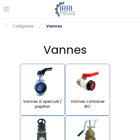
Ouvrir le menu
/
/
Catégories
Vannes
Accueil
Vannes
Vannes à opercule /
Vannes container
papillon
IBC