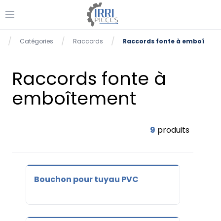
Ouvrir le menu
se menu
/
/
/
Catégories
Raccords
Raccords fonte à emboîtem
Accueil
Raccords fonte à
emboîtement
9
produits
Bouchon pour tuyau PVC