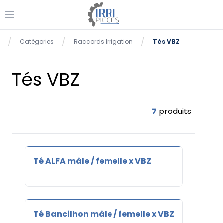
Ouvrir le menu
se menu
/
/
/
Catégories
Raccords Irrigation
Tés VBZ
Accueil
Tés VBZ
7
produits
Té ALFA mâle / femelle x VBZ
Té Bancilhon mâle / femelle x VBZ