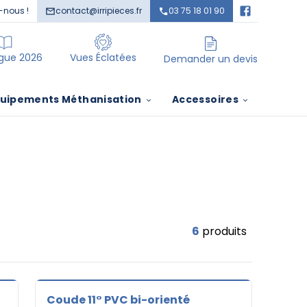
-nous !
contact@irripieces.fr
03 75 18 01 90
items in cart, view bag
items in cart, view bag
gue 2026
Vues Éclatées
Demander un devis
uipements Méthanisation
Accessoires
6
produits
Coude 11° PVC bi-orienté