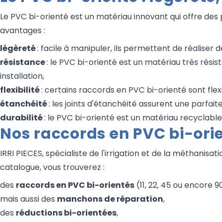
Le PVC bi-orienté est un matériau innovant qui offre de
avantages :
légèreté
: facile à manipuler, ils permettent de réaliser d
résistance
: le PVC bi-orienté est un matériau très résis
installation,
flexibilité
: certains raccords en PVC bi-orienté sont flex
étanchéité
: les joints d'étanchéité assurent une parfa
durabilité
: le PVC bi-orienté est un matériau recyclabl
Nos raccords en PVC bi-ori
IRRI PIECES, spécialiste de l'irrigation et de la méthanis
catalogue, vous trouverez :
des
raccords en PVC bi-orientés
(11, 22, 45 ou encore 90
mais aussi des
manchons de réparation
,
des
réductions bi-orientées
,