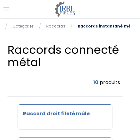
Ouvrir le menu
se menu
/
/
/
Catégories
Raccords
Raccords instantané métal
Accueil
Raccords connecté
métal
10
produits
Raccord droit fileté mâle