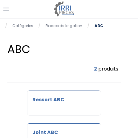
Ouvrir le menu
se menu
/
/
/
Catégories
Raccords Irrigation
ABC
Accueil
ABC
2
produits
Ressort ABC
Joint ABC