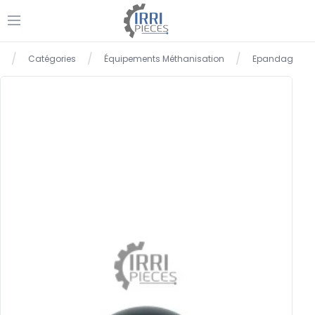
Ouvrir le menu
/
/
/
/
Catégories
Équipements Méthanisation
Epandage
Accueil