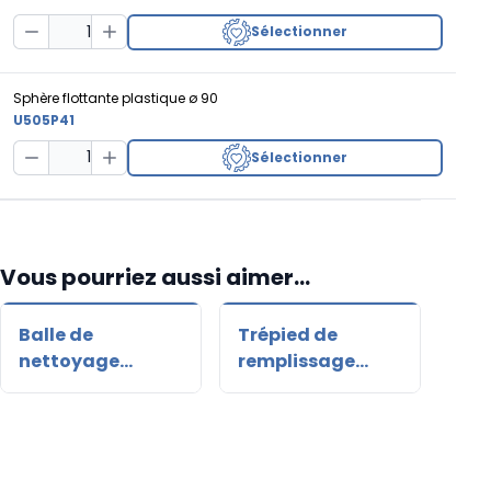
Sélectionner
Decrease Quantity
Increase Quantity
Sphère flottante plastique ø 90
U505P41
Sélectionner
Decrease Quantity
Increase Quantity
Vous pourriez aussi aimer...
Balle de
Trépied de
Cô
nettoyage
remplissage
cao
tuyaux
zingué
coll