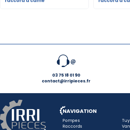
raccord à came
raccord à c
03 75 18 01 90
contact@irripieces.fr
NAVIGATION
Pompes
Tuy
Raccords
Van