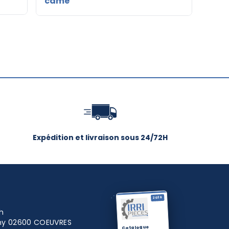
came
à c
Expédition et livraison sous 24/72H
2026
h
igny 02600 COEUVRES
Catalogue