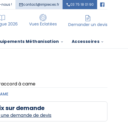
-nous !
contact@irripieces.fr
03 75 18 01 90
items in cart, view bag
items in cart, view bag
gue 2026
Vues Éclatées
Demander un devis
uipements Méthanisation
Accessoires
 raccord à came
CAME
ix sur demande
s une demande de devis