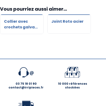
Vous pourriez aussi aimer...
Collier avec
Joint Roto acier
Mâl
crochets galva
noi
Roto acier
03 75 18 01 90
10 000 références
contact@irripieces.fr
stockées