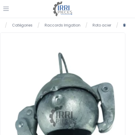
Ouvrir le menu
/
/
/
/
Catégories
Raccords Irrigation
Roto acier
Bouch
Accueil