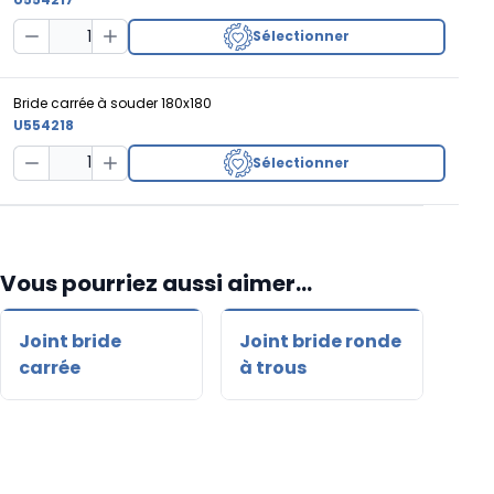
Sélectionner
Decrease Quantity
Increase Quantity
Bride carrée à souder 180x180
U554218
Sélectionner
Decrease Quantity
Increase Quantity
Vous pourriez aussi aimer...
Joint bride
Joint bride ronde
Bri
carrée
à trous
can