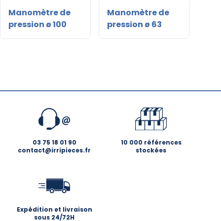
Manomètre de
Manomètre de
Ma
pression ø 100
pression ø 63
dép
03 75 18 01 90
10 000 références
contact@irripieces.fr
stockées
Expédition et livraison
sous 24/72H