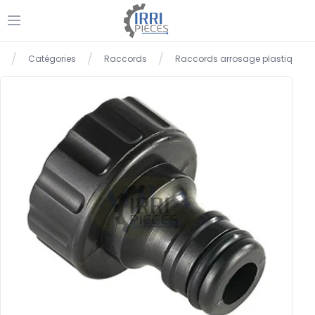
Ouvrir le menu
/
/
/
Catégories
Raccords
Raccords arrosage plastique
Accueil