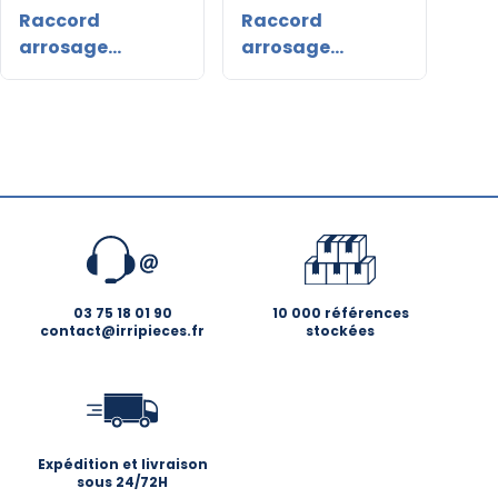
Raccord
Raccord
Con
arrosage
arrosage
arr
automatique
automatique
aquastop
03 75 18 01 90
10 000 références
contact@irripieces.fr
stockées
Expédition et livraison
sous 24/72H