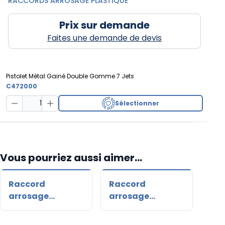
RACCORDS ARROSAGE PLASTIQUE
Prix sur demande
Faites une demande de devis
Pistolet Métal Gainé Double Gomme 7 Jets
C472000
Sélectionner
Decrease Quantity
Increase Quantity
Vous pourriez aussi aimer...
Raccord
Raccord
Con
arrosage
arrosage
arr
automatique
automatique
aquastop