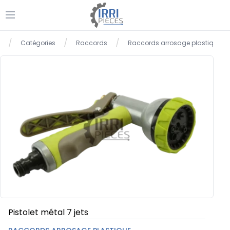
Ouvrir le menu
/
/
/
Catégories
Raccords
Raccords arrosage plastique
Accueil
Pistolet métal 7 jets